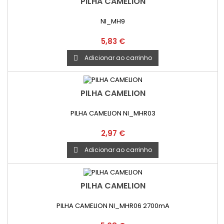
PILHA CAMELION
NI_MH9
Preço
5,83 €
Adicionar ao carrinho

PILHA CAMELION
PILHA CAMELION NI_MHR03
Preço
2,97 €
Adicionar ao carrinho

PILHA CAMELION
PILHA CAMELION NI_MHR06 2700mA