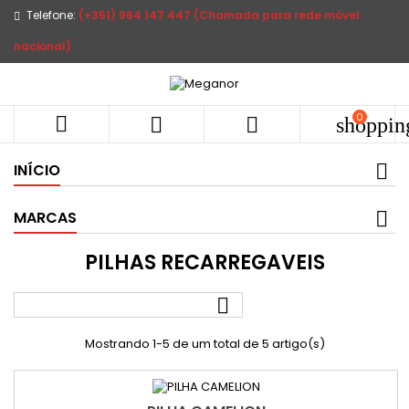
Telefone:
(+351) 964 147 447 (Chamada para rede móvel
nacional)
0



shoppin
INÍCIO
MARCAS
PILHAS RECARREGAVEIS

Mostrando 1-5 de um total de 5 artigo(s)