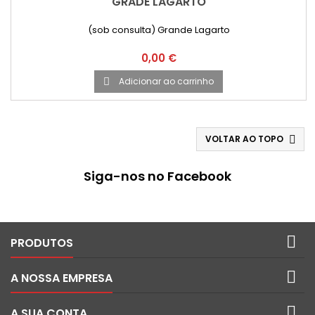
GRADE LAGARTO
(sob consulta) Grande Lagarto
Preço
0,00 €
Adicionar ao carrinho

VOLTAR AO TOPO

Siga-nos no Facebook

PRODUTOS

A NOSSA EMPRESA

A SUA CONTA