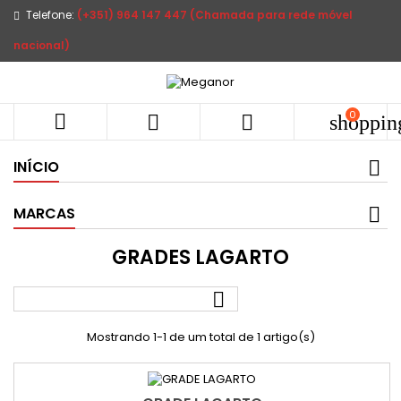
Telefone:
(+351) 964 147 447 (Chamada para rede móvel
nacional)
0



shoppin
INÍCIO
MARCAS
GRADES LAGARTO

Mostrando 1-1 de um total de 1 artigo(s)